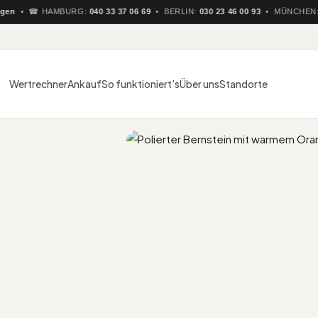
n
• ☎ HAMBURG:
040 33 37 06 69
• BERLIN:
030 23 46 00 93
• MÜNCHEN:
08
Wertrechner
Ankauf
So funktioniert's
Über uns
Standorte