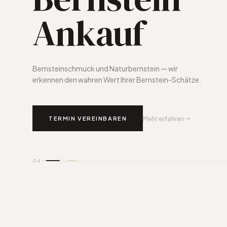
Ankauf
Bernsteinschmuck und Naturbernstein — wir
erkennen den wahren Wert Ihrer Bernstein-Schätze.
TERMIN VEREINBAREN
Mehr erfahren
04
04