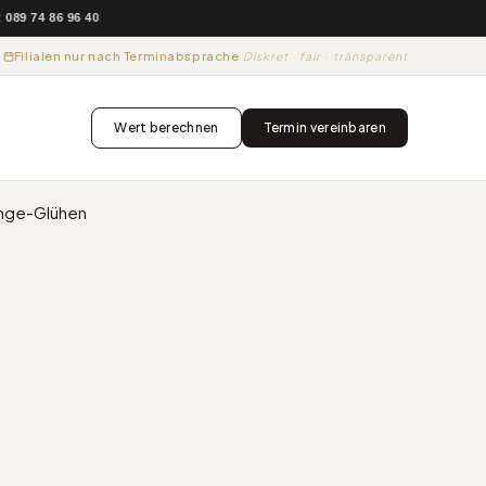
9 74 86 96 40
Filialen nur nach Terminabsprache
·
Diskret · fair · transparent
Wert berechnen
Termin vereinbaren