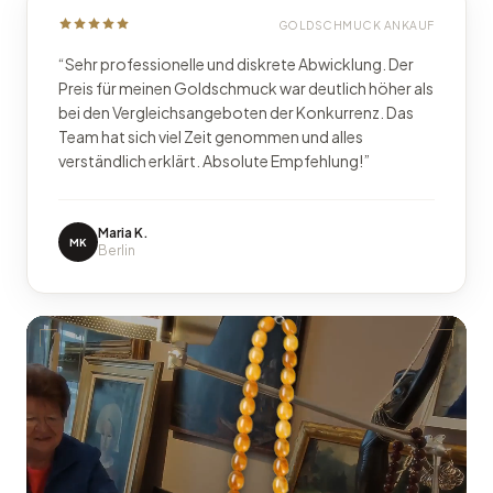
GOLDSCHMUCK ANKAUF
“
Sehr professionelle und diskrete Abwicklung. Der
Preis für meinen Goldschmuck war deutlich höher als
bei den Vergleichsangeboten der Konkurrenz. Das
Team hat sich viel Zeit genommen und alles
verständlich erklärt. Absolute Empfehlung!
”
Maria K.
MK
Berlin