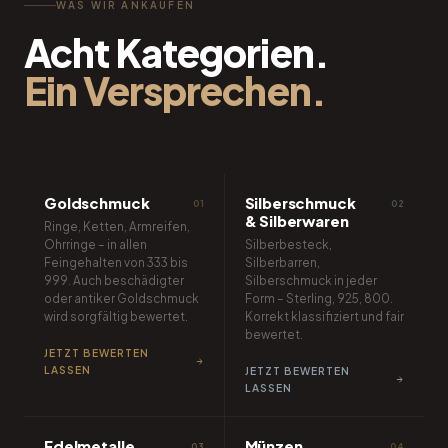
WAS WIR ANKAUFEN
Acht Kategorien.
Ein Versprechen.
01
02
BELIEBTESTE KATEGORIE
Goldschmuck
Silberschmuck
01
02
& Silberwaren
Ringe, Ketten, Armreifen,
Ohrringe – in allen
Silberbesteck,
Feingehalten von 333 bis
Silberbarren,
999. Auch beschädigter
Silberschmuck in jeder
oder antiker Goldschmuck
Form – Sterling, 925, 800.
wird sorgfältig bewertet.
Korrekt klassifiziert und fair
bewertet.
03
04
JETZT BEWERTEN
LASSEN
JETZT BEWERTEN
LASSEN