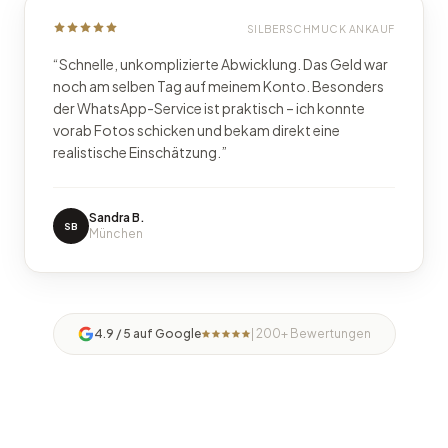
SILBERSCHMUCK ANKAUF
“
Schnelle, unkomplizierte Abwicklung. Das Geld war
noch am selben Tag auf meinem Konto. Besonders
der WhatsApp-Service ist praktisch – ich konnte
vorab Fotos schicken und bekam direkt eine
realistische Einschätzung.
”
Sandra B.
SB
München
4.9 / 5 auf Google
| 200+ Bewertungen