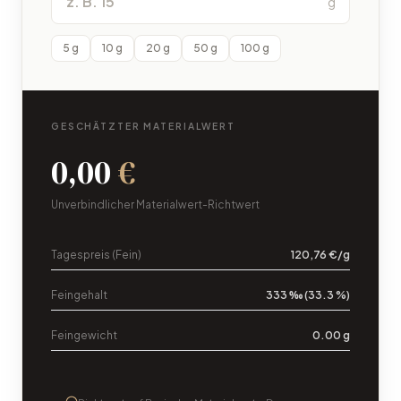
g
5
g
10
g
20
g
50
g
100
g
GESCHÄTZTER MATERIALWERT
0,00
€
Unverbindlicher Materialwert-Richtwert
Tagespreis (Fein)
120,76 €/g
Feingehalt
333 ‰ (33.3 %)
Feingewicht
0.00 g