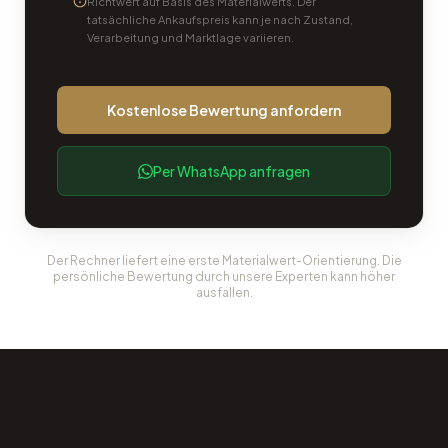
Richtwert auf Basis des Materialwerts. Der
tatsächliche Ankaufspreis kann je nach Zustand,
Verarbeitung und Marktlage variieren.
Kostenlose Bewertung anfordern
Per WhatsApp anfragen
Der Rechner liefert eine erste Materialwert-Orientierung. Die
persönliche Bewertung durch unsere Experten kann höher
ausfallen.