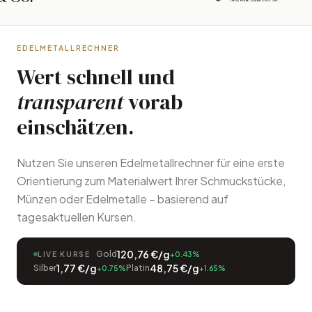
EDELMETALLRECHNER
Wert schnell und
transparent
vorab
einschätzen.
Nutzen Sie unseren Edelmetallrechner für eine erste
Orientierung zum Materialwert Ihrer Schmuckstücke,
Münzen oder Edelmetalle – basierend auf
tagesaktuellen Kursen.
120,76
€/g
Gold
LIVE KURSE
+0.43
%
1,77
€/g
48,75
€/g
Silber
Platin
+0.75
%
+1.65
%