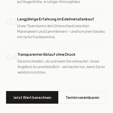
Massenankauf – sondern ein persönliches Gespräch
auf Augenhöhe, in ruhiger Atmosphäre.
03
Langjährige Erfahrung im Edelmetallankauf
Unser Team kennt den Unterschied zwischen
Materialwert und Sammlerwert – und honoriert beides
mit tiefer Fachkenntnis.
04
Transparenter Ablauf ohne Druck
Sie entscheiden, ob und wann Sie verkaufen. Unser
Angebot ist unverbindlich – wir kaufen nur, wenn Sie es
wirklich möchten.
Jetzt Wert berechnen
Termin vereinbaren