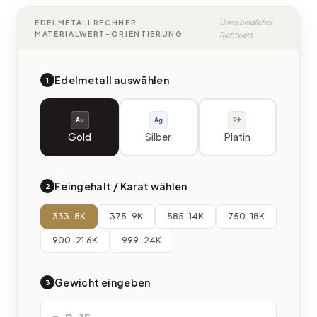
Unverbindlicher
EDELMETALLRECHNER ·
MATERIALWERT-ORIENTIERUNG
Richtwert
Edelmetall auswählen
1
Au
Ag
Pt
Gold
Silber
Platin
Feingehalt / Karat wählen
2
333 · 8K
375 · 9K
585 · 14K
750 · 18K
900 · 21.6K
999 · 24K
Gewicht eingeben
3