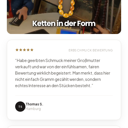
ERBSCHMUCK BEWERTUNG
“
Habe geerbten Schmuck meiner Großmutter
verkauft und war von der einfühlsamen, fairen
Bewertung wirklich begeistert. Man merkt, dass hier
nicht einfach Gramm gezählt werden, sondern
echtes Interesse an den Stücken besteht.
”
Thomas S.
TS
Hamburg