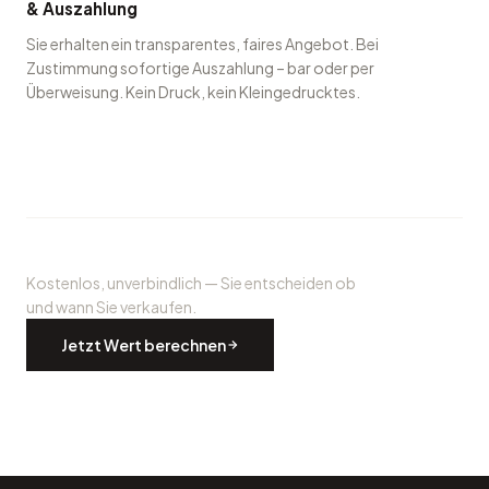
Angebot
& Auszahlung
Sie erhalten ein transparentes, faires Angebot. Bei
Zustimmung sofortige Auszahlung – bar oder per
Überweisung. Kein Druck, kein Kleingedrucktes.
Kostenlos, unverbindlich — Sie entscheiden ob
und wann Sie verkaufen.
Jetzt Wert berechnen