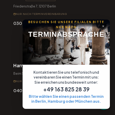
Berlin
HAUPTSTANDORT
Friedenstraße 7, 12107 Berlin
NUR NACH TERMINVEREINBARUNG
BESUCHEN SIE UNSERE FILIALEN BITTE
NUR NACH
030 23 46 00 93
TERMIN­ABSPRACHE
02
Hamburg
Kontaktieren Sie uns telefonisch und
vereinbaren Sie einen Termin mit uns:
Beim Schlump 10, 20144 Hamburg
Sie erreichen uns bundesweit unter:
NUR NACH TERMINVEREINBARUNG
+49 163 825 28 39
040 33 37 06 69
Bitte wählen Sie einen passenden Termin
in Berlin, Hamburg oder München aus.