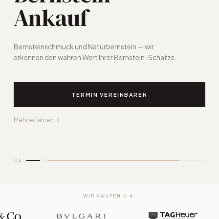
Ankauf
Wir kaufen Ihren Goldschmuck zu tagesaktuellen
Höchstpreisen an — diskret, fair und mit sofortiger
Auszahlung.
JETZT WERT BERECHNEN
Kostenlos anfragen
01
04
WIR KAUFEN U.A.