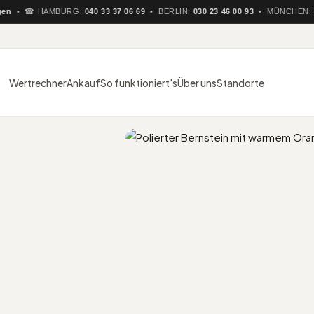
 ☎ HAMBURG:
040 33 37 06 69
• BERLIN:
030 23 46 00 93
• MÜNCHEN:
089 
Wertrechner
Ankauf
So funktioniert's
Über uns
Standorte