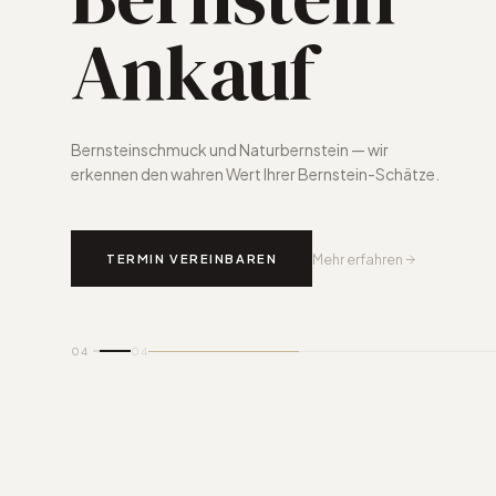
Ankauf
Bernsteinschmuck und Naturbernstein — wir
erkennen den wahren Wert Ihrer Bernstein-Schätze.
TERMIN VEREINBAREN
Mehr erfahren
04
04