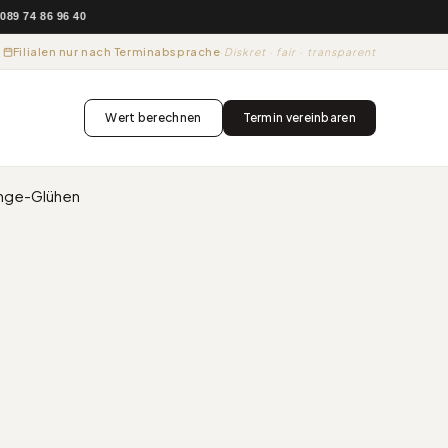
74 86 96 40
Filialen nur nach Terminabsprache
·
Diskret · fair · transparent
Wert berechnen
Termin vereinbaren